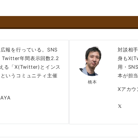
業広報を行っている。SNS
対談相
witter年間表示回数2.2
身もX(T
る「X(Twitter)とインス
用・SN
」というコミュニティ主催
本が担
橋本
Xアカウン
AYA