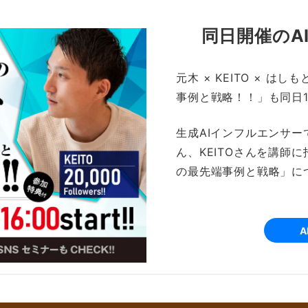
同日開催の
A
元木 × KEITO × 
事例と戦略！！」も同日1
生成AIインフルエンサ
ん、KEITOさんを講師
の最先端事例と戦略」に
A