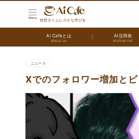
Menu
休憩タイムに小さな学びを
Ai Cafeとは
AI活用術
about us
archive list
ニュース
Xでのフォロワー増加とビ