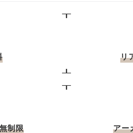
料
リ
無制限
アー