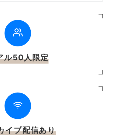
アル50人限定
カイブ配信あり