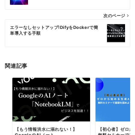
ナ
次のページ
ビ
ゲ
エラーなしセットアップ!DifyをDockerで簡
単導入する手順
ー
シ
ョ
関連記事
ン
【もう情報洪水に溺れない！】
【初心者】ゼロから
GoogleのAIノート
無料セミナーで