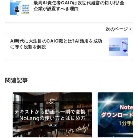
最高AI責任者CAIOは次世代経営の切り札!全
稿
企業が設置すべき理由
ナ
次のページ
ビ
ゲ
AI時代に大注目のCAIO職とは?AI活用を成功
に導く役割を解説
ー
シ
ョ
関連記事
ン